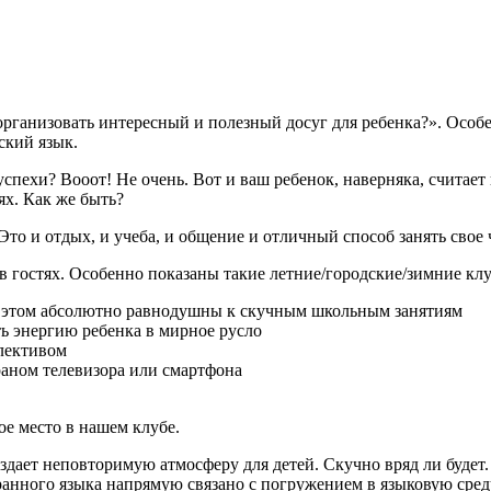
организовать интересный и полезный досуг для ребенка?». Особе
ский язык.
спехи? Вооот! Не очень. Вот и ваш ребенок, наверняка, считае
х. Как же быть?
то и отдых, и учеба, и общение и отличный способ занять свое 
в гостях. Особенно показаны такие летние/городские/зимние клу
ри этом абсолютно равнодушны к скучным школьным занятиям
ть энергию ребенка в мирное русло
ллективом
раном телевизора или смартфона
ое место в нашем клубе.
здает неповторимую атмосферу для детей. Скучно вряд ли буде
ранного языка напрямую связано с погружением в языковую сре